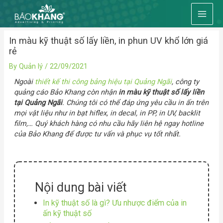
Skip
Main
to
content
Men
In màu kỹ thuật số lấy liền, in phun UV khổ lớn giá
rẻ
By
Quản lý
/
22/09/2021
Ngoài
thiết kế thi công bảng hiệu tại Quảng Ngãi
, công ty
quảng cáo Bảo Khang còn nhận
in màu kỹ thuật số lấy liền
tại Quảng Ngãi
. Chúng tôi có thể đáp ứng yêu cầu in ấn trên
mọi vật liệu như in bạt hiflex, in decal, in PP, in UV, backlit
film,… Quý khách hàng có nhu cầu hãy liên hệ ngay hotline
của Bảo Khang để được tư vấn và phục vụ tốt nhất.
Nội dung bài viết
In kỹ thuật số là gì? Ưu nhược điểm của in
ấn kỹ thuật số