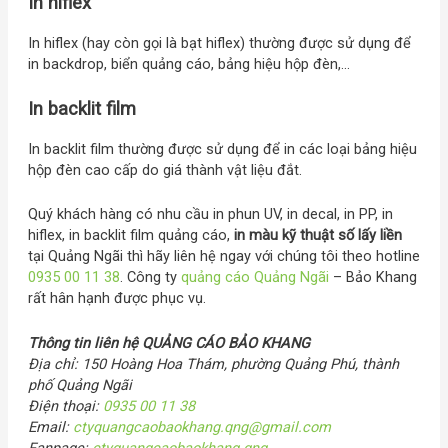
In hiflex
In hiflex (hay còn gọi là bạt hiflex) thường được sử dụng để
in backdrop, biển quảng cáo, bảng hiệu hộp đèn,…
In backlit film
In backlit film thường được sử dụng để in các loại bảng hiệu
hộp đèn cao cấp do giá thành vật liệu đắt.
Quý khách hàng có nhu cầu in phun UV, in decal, in PP, in
hiflex, in backlit film quảng cáo,
in màu kỹ thuật số lấy liền
tại Quảng Ngãi thì hãy liên hệ ngay với chúng tôi theo hotline
0935 00 11 38
. Công ty
quảng cáo Quảng Ngãi
– Bảo Khang
rất hân hạnh được phục vụ.
Thông tin liên hệ QUẢNG CÁO BẢO KHANG
Địa chỉ: 150 Hoàng Hoa Thám, phường Quảng Phú, thành
phố Quảng Ngãi
Điện thoại:
0935 00 11 38
Email:
ctyquangcaobaokhang.qng@gmail.com
Fanpage:
ctyquangcaobaokhang.qng