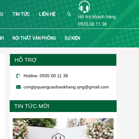
Search
ỆU
TIN TỨC
LIÊN HỆ
Hỗ trợ khách hàng:
0935 00 11 38
NH
NỘI THẤT VĂN PHÒNG
SỰ KIỆN
HỖ TRỢ
Hotline: 0935 00 11 38
congtyquangcaobaokhang.qng@gmail.com
TIN TỨC MỚI