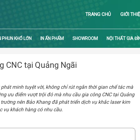
TRANG CHỦ
GIỚI THI
N PHUN KHỔ LỚN
IN ẤN PHẨM
SHOWROOM
NỘI THẤT GIA ĐÌ
ng CNC tại Quảng Ngãi
phát minh tuyệt vời, không chỉ rút ngắn thời gian chế tác mà
ững ưu điểm vượt trội đó mà nhu cầu gia công CNC tại Quảng
 trường nên Bảo Khang đã phát triển dịch vụ khắc laser kim
c vụ khách hàng có nhu cầu.