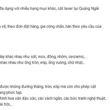
a dạng với nhiều hạng mục khắc, cắt laser tại Quảng Ngãi
ản vẽ, theo đơn đặt hàng, gia công chấn, hàn theo yêu cầu của
 dày khác nhau như sắt, inox, đồng, nhôm, cecramic,…
hác nhau như ống tròn, elip, ống vuông, chữ nhật,..
t được những đường thẳng, tròn, elip mà còn cho phép cắt
ạng phức tạp.
ình hoa văn đặc sắc, các vách ngăn, các bức tranh nghệ thuật,
i trời,…