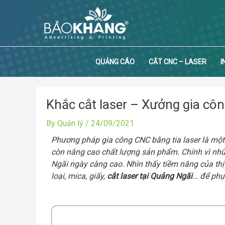
Skip
to
content
QUẢNG CÁO
CẮT CNC – LASER
I
Khắc cắt laser – Xưởng gia cô
By
Quản lý
/
24/09/2021
Phương pháp gia công CNC bằng tia laser là một 
còn nâng cao chất lượng sản phẩm. Chính vì nh
Ngãi ngày càng cao. Nhìn thấy tiềm năng của thị
loại, mica, giấy,
cắt laser
tại Quảng Ngãi
… để phụ