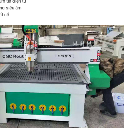
m tia điện tử
ng siêu âm
ất nổ