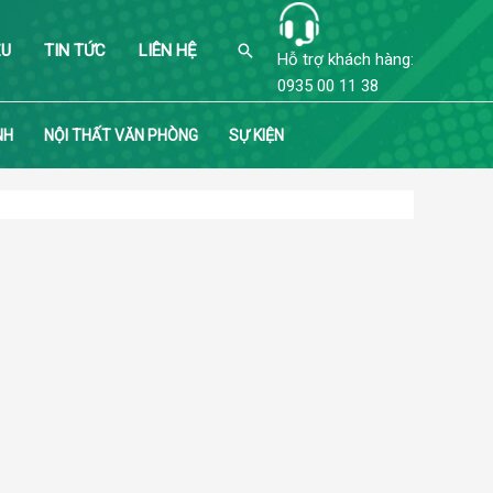
Search
ỆU
TIN TỨC
LIÊN HỆ
Hỗ trợ khách hàng:
0935 00 11 38
NH
NỘI THẤT VĂN PHÒNG
SỰ KIỆN