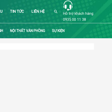
Search
ỆU
TIN TỨC
LIÊN HỆ
Hỗ trợ khách hàng:
0935 00 11 38
NH
NỘI THẤT VĂN PHÒNG
SỰ KIỆN