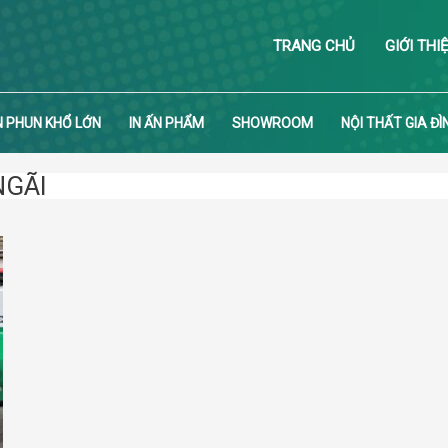
TRANG CHỦ
GIỚI THI
N PHUN KHỔ LỚN
IN ẤN PHẨM
SHOWROOM
NỘI THẤT GIA ĐÌ
NGÃI