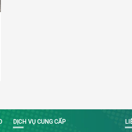
O
DỊCH VỤ CUNG CẤP
LI