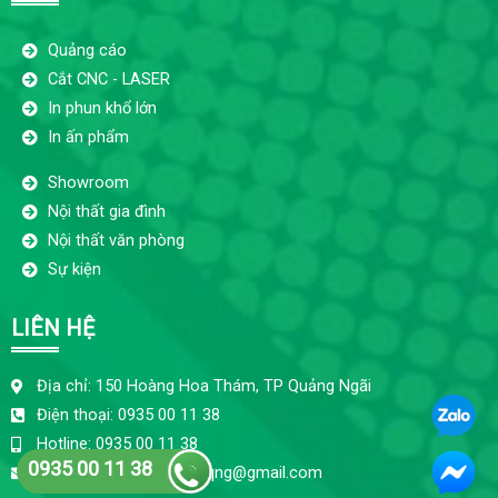
Quảng cáo
Cắt CNC - LASER
In phun khổ lớn
In ấn phẩm
Showroom
Nội thất gia đình
Nội thất văn phòng
Sự kiện
LIÊN HỆ
Địa chỉ: 150 Hoàng Hoa Thám, TP Quảng Ngãi
Điện thoại: 0935 00 11 38
Hotline: 0935 00 11 38
0935 00 11 38
ctyquangcaobaokhang.qng@gmail.com