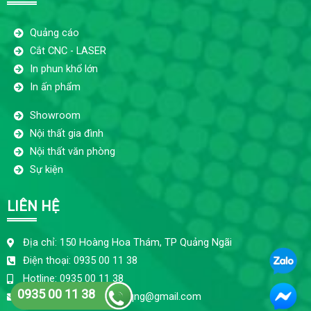
Quảng cáo
Cắt CNC - LASER
In phun khổ lớn
In ấn phẩm
Showroom
Nội thất gia đình
Nội thất văn phòng
Sự kiện
LIÊN HỆ
Địa chỉ: 150 Hoàng Hoa Thám, TP Quảng Ngãi
Điện thoại: 0935 00 11 38
Hotline: 0935 00 11 38
0935 00 11 38
ctyquangcaobaokhang.qng@gmail.com