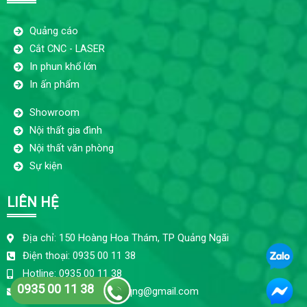
Quảng cáo
Cắt CNC - LASER
In phun khổ lớn
In ấn phẩm
Showroom
Nội thất gia đình
Nội thất văn phòng
Sự kiện
LIÊN HỆ
Địa chỉ: 150 Hoàng Hoa Thám, TP Quảng Ngãi
Điện thoại: 0935 00 11 38
Hotline: 0935 00 11 38
0935 00 11 38
ctyquangcaobaokhang.qng@gmail.com