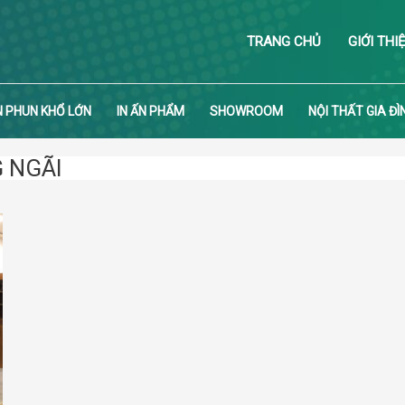
TRANG CHỦ
GIỚI THI
N PHUN KHỔ LỚN
IN ẤN PHẨM
SHOWROOM
NỘI THẤT GIA ĐÌ
 NGÃI