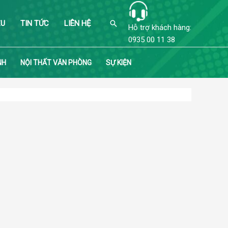
Search
ỆU
TIN TỨC
LIÊN HỆ
Hỗ trợ khách hàng:
0935 00 11 38
NH
NỘI THẤT VĂN PHÒNG
SỰ KIỆN