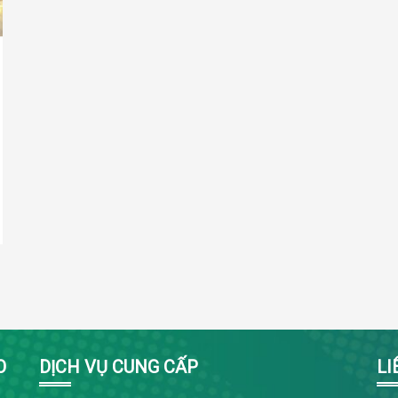
O
DỊCH VỤ CUNG CẤP
LI